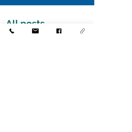
All posts
Chưa có bài đăng
nào được xuất bản
bằng ngôn ngữ này
Khi có bài đăng mới, bạn sẽ thấy
chúng ở đây.
2026, The
Robinvale
Sentinel.